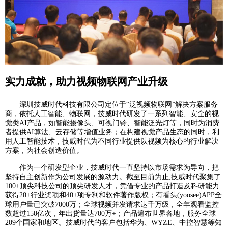
实力成就，助力视频物联网产业升级
深圳技威时代科技有限公司定位于“泛视频物联网”解决方案服务
商，依托人工智能、物联网，技威时代研发了一系列智能、安全的视
觉类AI产品，如智能摄像头、可视门铃、智能泛光灯等，同时为消费
者提供AI算法、云存储等增值业务；在构建视觉产品生态的同时，利
用人工智能技术，技威时代为不同行业提供以视频为核心的行业解决
方案，为社会创造价值。
作为一个研发型企业，技威时代一直坚持以市场需求为导向，把
坚持自主创新作为公司发展的源动力。截至目前为止,技威时代聚集了
100+顶尖科技公司的顶尖研发人才，凭借专业的产品打造及科研能力
获得20+行业奖项和40+项专利和软件著作版权；有看头(yoosee)APP全
球用户量已突破7000万；全球视频并发请求达千万级，全年观看监控
数超过150亿次，年出货量达700万+；产品遍布世界各地，服务全球
209个国家和地区。技威时代的客户包括华为、WYZE、中控智慧等知