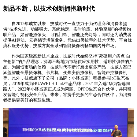
新品不断，以技术创新拥抱新时代
自2012年成立以来，技威时代一直致力于为代理商和消费者提
供“技术先进、功能强大、系统稳定、实时响应、体验至臻”的视频物
联产品，如智能摄像头、可视门铃、智能泛光灯等，同时还为消费者
提供AI算法、云存储等增值业务。凭借出类拔萃的技术优势、平台优
势和服务优势，技威方案全系列智能摄像机畅销国内外市场。
作为国家级高新技术企业，技威时代始终坚持“死磕用户痛点 自
主创新”的产品理念，源源不断地为市场供应实用性、适用性俱佳的产
品。为回馈市场的信赖，技威时代不断打磨出更多产品，技威方案已
涵盖智能全景摄像机、卡片机、变焦变倍摄像机、智能声控摄像机
等。此外，技威旗下子公司（品牌：小豚当家）积极参与IoT生态布
局，2019年成为HUAWEI HiLink生态品牌，2021年入选“华为智选同
路人”，2022年小豚当家正式成为荣耀、OPPO生态合作伙伴，共同研
发智能可视化安全产品。未来，将携手更多的生态合作伙伴，为消费
者提供更美好的智慧生活。