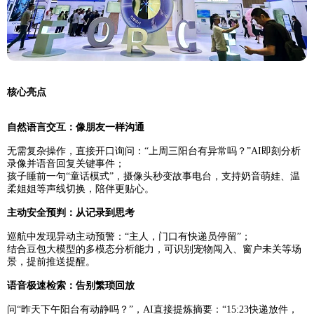
核心亮点
自然语言交互：像朋友一样沟通
无需复杂操作，直接开口询问：“上周三阳台有异常吗？”AI即刻分析
录像并语音回复关键事件；
孩子睡前一句“童话模式”，摄像头秒变故事电台，支持奶音萌娃、温
柔姐姐等声线切换，陪伴更贴心。
主动安全预判：从记录到思考
巡航中发现异动主动预警：“主人，门口有快递员停留”；
结合豆包大模型的多模态分析能力，可识别宠物闯入、窗户未关等场
景，提前推送提醒。
语音极速检索：告别繁琐回放
问“昨天下午阳台有动静吗？”，AI直接提炼摘要：“15:23快递放件，